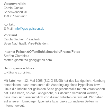
Verantwortlich:
Carola
Guckel
Schenkendorf
31
15938
Steinreich
Kontakt:
E-Mail:
info@gcc-golssen.de
Vorstand
Carola Guckel; Präsidentin
Sven Nachtigall; Vize-Präsident
Internet-Präsenz/
Öffentlichkeitsarbeit/Presse/Fotos
Steffen Glombitza
steffen.glombitza.gcc@gmail.com
Haftungsausschluss
Erklärung zu Links:
Mit Urteil vom 12. Mai 1998 (312 O 85/98) hat des Landgericht Hamburg
entschieden, dass man durch die Ausbringung eines Hyperlinks bzw.
Links die Inhalte der gelinkten Seite gegebenenfalls mit zu verantworten
hat. Dies kann, so das Landgericht, nur dadurch verhindert werden,
dass man sich ausdrücklich von diesen Inhalten distanziert. Wir haben
auf unserer Homepage Hyperlinks bzw. Links zu anderen Seiten im
Internet gelegt.