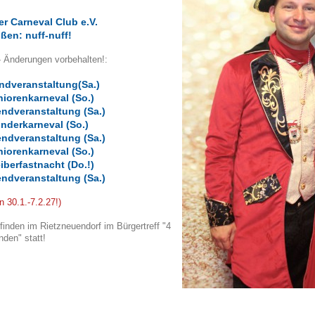
r Carneval Club e.V.
ßen: nuff-nuff!
- Änderungen vorbehalten!:
ndveranstaltung
(Sa.)
niorenkarneval
(So.)
endveranstaltung (Sa.)
inderkarneval (So.)
endveranstaltung (Sa.)
niorenkarneval (So.)
iberfastnacht (Do.!)
endveranstaltung (Sa.)
n 30.1.-7.2.27!)
inden im Rietzneuendorf im Bürgertreff "4
nden" statt!