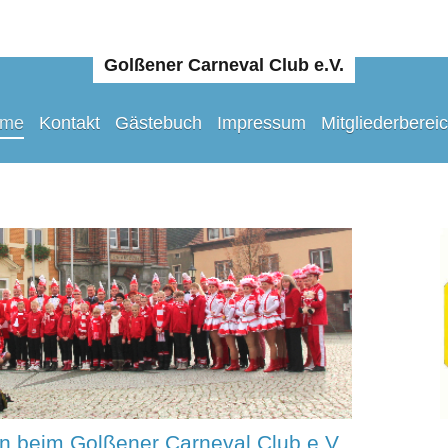
Golßener Carneval Club e.V.
me
Kontakt
Gästebuch
Impressum
Mitgliederberei
n beim Golßener Carneval Club e.V.